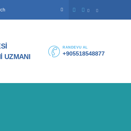
rch
Sİ
RANDEVU AL
+905518548877
İ UZMANI