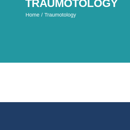
TRAUMOTOLOGY
Home
/
Traumotology
30 Temmuz 2019
by
Ahmet Akatekin