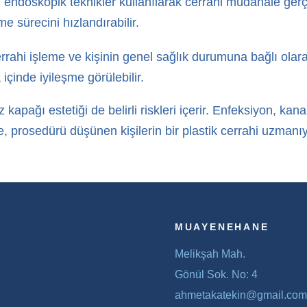
ndoskopik teknikler kullanılarak cerrahi müdahale gerçek
şme sürecini hızlandırabilir.
rahi işleme ve kişinin genel sağlık durumuna bağlı olarak d
 içinde iyileşme görülebilir.
kapağı estetiği de belirli riskleri içerir. Enfeksiyon, ka
e, prosedürü düşünen kişilerin bir plastik cerrahi uzmanıy
MUAYENEHANE
Melikşah Mah.
Gönül Sok. No: 4
ahmetakatekin@gmail.com