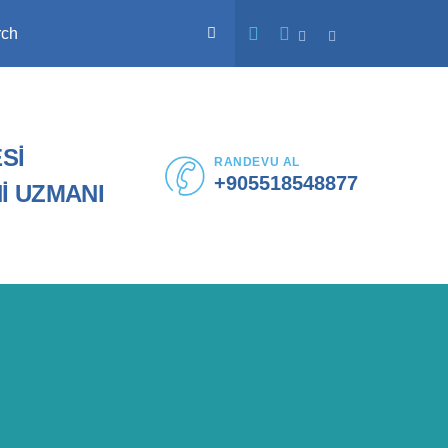
rch
Sİ
RANDEVU AL
+905518548877
İ UZMANI