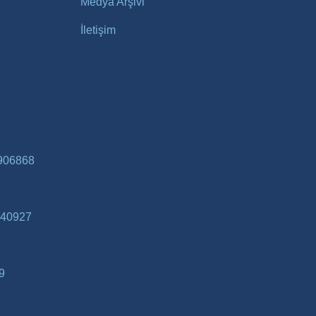
Medya Arşivi
İletişim
906868
40927
9