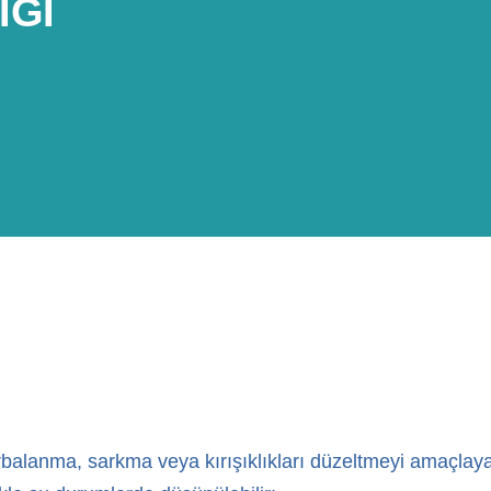
IĞI
 torbalanma, sarkma veya kırışıklıkları düzeltmeyi amaçla