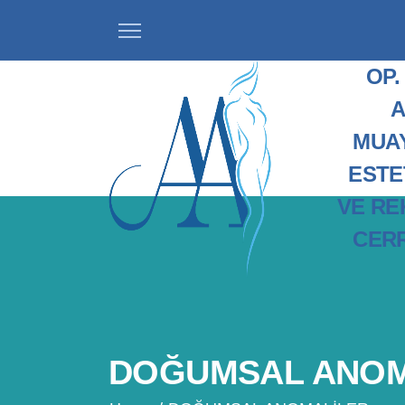
OP.
A
MUA
ESTE
VE RE
CERR
DOĞUMSAL ANOM