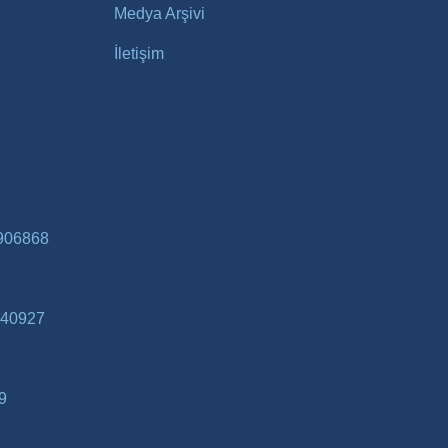
Medya Arşivi
İletişim
906868
40927
9