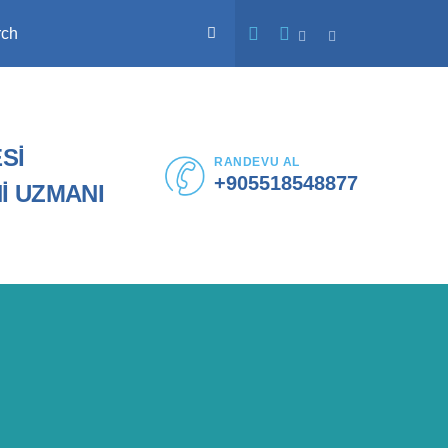
rch
Sİ
RANDEVU AL
+905518548877
İ UZMANI